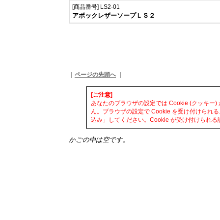
[商品番号] LS2-01
アボックレザーソープＬＳ２
｜
ページの先頭へ
｜
[ご注意]
あなたのブラウザの設定では Cookie (クッ
ん。ブラウザの設定で Cookie を受け付けら
込み」してください。Cookie が受け付けら
かごの中は空です。