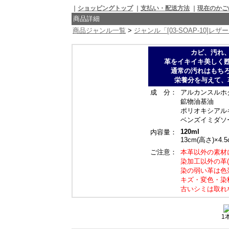
｜
ショッピングトップ
｜
支払い・配送方法
｜
現在のかご
商品詳細
商品ジャンル一覧
>
ジャンル「[03-SOAP-10]レ
カビ、汚れ
革をイキイキ美しく
通常の汚れはもち
栄養分を与えて、
成 分：
アルカンスルホ
鉱物油基油
ポリオキシアル
ベンズイミダソ
120ml
内容量：
13cm(高さ)×4.
ご注意：
本革以外の素材
染加工以外の革
染の弱い革は色
キズ・変色・染
古いシミは取れ
1